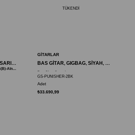
TÜKENDI
GİTARLAR
BAS GİTAR, BEYAZIMSI SARI, PSEB1A-5/F & MBA4P-5
BAS GİTAR, GIGBAG, SİYAH, Mighty Mite MMPB-4 & MMJ
Bas Gitar (Mmja(N)-Alnıco&mba5(B)-Alnıco) 5 Telli
Bas Gitar Çantalı
GS-PUNISHER-2BK
Adet
₺33.690,99