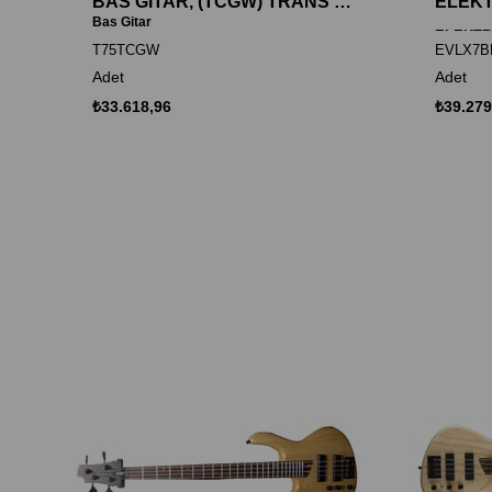
BAS GİTAR, (TCGW) TRANS YIKANMIŞ KÖMÜR GRİSİ, EMG
Bas Gitar
ELEKTR
T75TCGW
EVLX7B
EVL SER
Adet
Adet
₺33.618,96
₺39.279