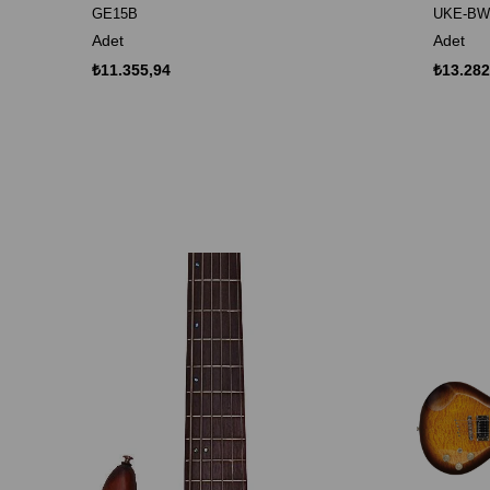
GE15B
UKE-BW
Adet
Adet
₺11.355,94
₺13.282