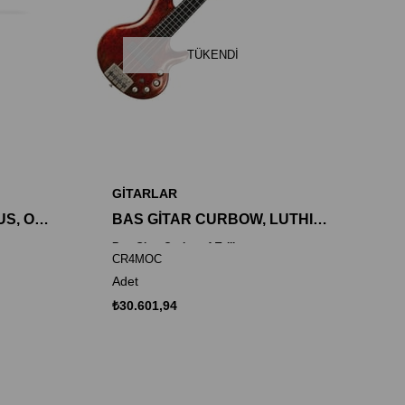
TÜKENDI
GİTARLAR
BAS GİTAR, 4 TELLİ, PLUS, OPEN PORE, NATUREL,
BAS GİTAR CURBOW, LUTHITE KASA,
Bas Gitar Curbow 4 Telli
CR4MOC
ht Tuners
Adet
₺30.601,94
ickups
 EQ