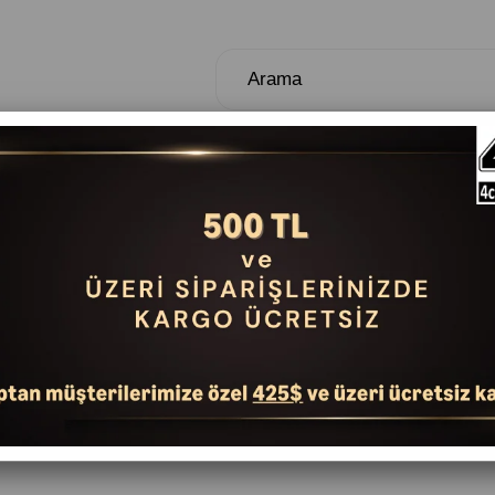
TUŞLULAR
NEFESLİLER
DAVUL VE PER
Filtreler
21 Ürü