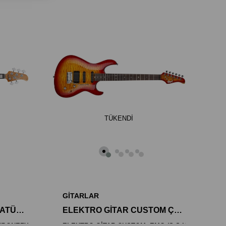
TÜKENDI
GİTARLAR
BAS GİTAR, ÇANTALI, NATÜREL PARLAK, Seymour Duncan
ELEKTRO GİTAR CUSTOM ÇANTALI, VİŞNE KIRMIZI SUNBUR
ENDONEZYA
ELEKTRO GİTAR CUSTOM, EMG (S-S-H), RENK: VİŞ