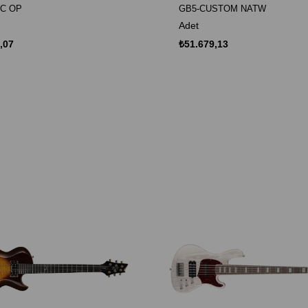
C OP
GB5-CUSTOM NATW
Adet
,07
₺51.679,13