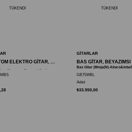
TÜKENDI
TÜKENDI
LAR
GİTARLAR
ZCUSTOM ELEKTRO GİTAR, KAHVERENGİ SUNBURST, Seymou
Gitar (Seymour Duncan) Sunburst
OMBS
GB75WBL
Adet
,28
₺33.950,00