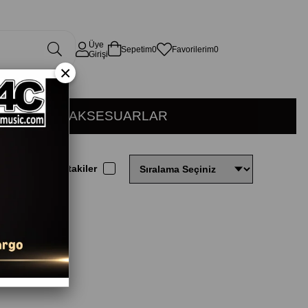
Üye
Sepetim
0
Favorilerim
0
Girişi
×
KÜSYON
AKSESUARLAR
Stoktakiler
n