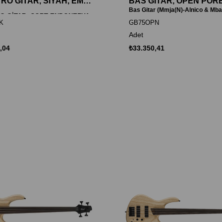
ELEKTRO GİTAR, SİYAH, EMG 81 & 85 Active (H-H)
O GİTAR :CORT ENDONEZYA
K
GB75OPN
İSİ
Adet
,04
₺33.350,41