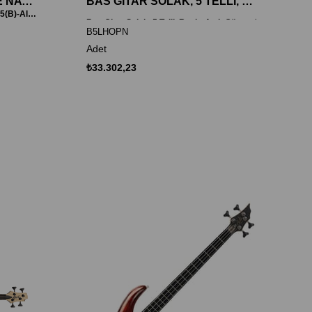
BAS GİTAR, OPEN PORE NATÜREL, PSEB1A-5/F & MBA4P-5
BAS GİTAR SOLAK, 5 TELLİ, OPEN PORE
Bas Gitar (Mmja(N)-Alnico & Mba5(B)-Alnico)
Bas Gitar Solak, 5 Telli, Renk: Açık Gözenek Natürel, Ma
B5LHOPN
Adet
₺33.302,23