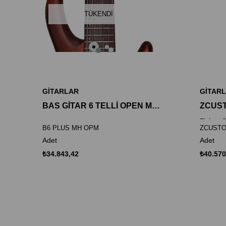
TÜKENDI
GİTARLAR
GİTAR
BAS GİTAR 6 TELLİ OPEN MORE MAUN
Elektro 
B6 PLUS MH OPM
ZCUST
Adet
Adet
₺34.843,42
₺40.570