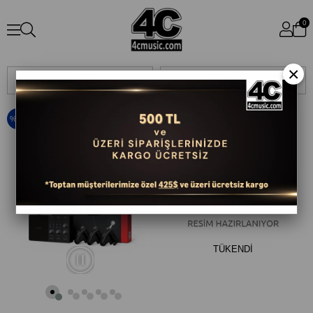
0
×
Sıralama
Filtreleme
%25
TÜKENDI