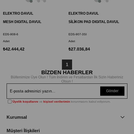
ELEKTRO DAVUL
ELEKTRO DAVUL
MESH DIGITAL DAVUL
SİLİKON PAD DIGITAL DAVUL
EDS-908-6
EDS-907-3SI
Adet
Adet
₺42.444,42
₺27.036,84
1
BİZDEN HABERLER
Bültenimize Üye Olun ! Tüm İndirim ve Fırsatlardan İlk Sizin Haberiniz
Olsun !
Gönder
Üyelik koşullarını
ve
kişisel verilerimin
korunmasını kabul ediyorum.
Kurumsal
Müşteri İlişkileri