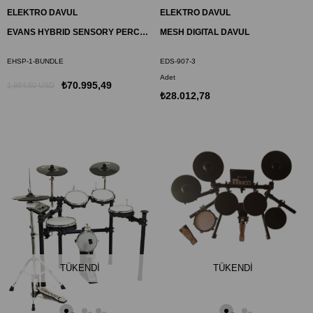
ELEKTRO DAVUL
ELEKTRO DAVUL
EVANS HYBRID SENSORY PERCUSSION SOUND SYSTEM
MESH DIGITAL DAVUL
EHSP-1-BUNDLE
EDS-907-3
Adet
₺70.995,49
1,984.50 USD
₺28.012,78
TÜKENDI
TÜKENDI