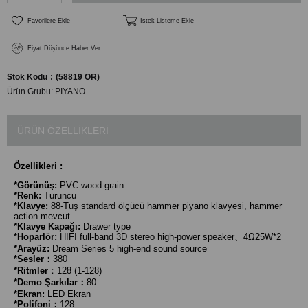
Favorilere Ekle
İstek Listeme Ekle
Fiyat Düşünce Haber Ver
Stok Kodu
(58819 OR)
Ürün Grubu:
PİYANO
ÜRÜN ÖZELLIKLERI
Özellikleri :
*Görünüş:
PVC wood grain
*Renk:
Turuncu
*Klavye:
88-Tuş standard ölçücü hammer piyano klavyesi, hammer
action mevcut.
*Klavye Kapağı:
Drawer type
*Hoparlör:
HIFI full-band 3D stereo high-power speaker、4Ω25W*2
*Arayüz:
Dream Series 5 high-end sound source
*Sesler：
380
*Ritmler
：128 (1-128)
*Demo Şarkılar：
80
*Ekran:
LED Ekran
*Polifoni：
128