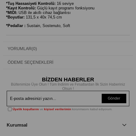
*Tuş Hassasiyeti Kontrolü:
16 seviye
*Kayıt Kontrolü:
Güçlü kayıt programı fonksiyonu
*MIDI:
USB ile akıllı cihaz bağlantısı
*Boyutlar:
131,5 x 40x 74,5 cm
*Pedallar :
Sustain, Sostenuto, Soft
YORUMLAR
(0)
ÖDEME SEÇENEKLERI
BİZDEN HABERLER
Bültenimize Üye Olun ! Tüm İndirim ve Fırsatlardan İlk Sizin Haberiniz
Olsun !
Gönder
Üyelik koşullarını
ve
kişisel verilerimin
korunmasını kabul ediyorum.
Kurumsal