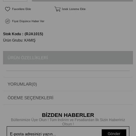
Favorilere Ekle
İstek Listeme Ekle
Fiyat Düşünce Haber Ver
Stok Kodu
(RJA1015)
Ürün Grubu:
KAMIŞ
ÜRÜN ÖZELLIKLERI
YORUMLAR
(0)
ÖDEME SEÇENEKLERI
BİZDEN HABERLER
Bültenimize Üye Olun ! Tüm İndirim ve Fırsatlardan İlk Sizin Haberiniz
Olsun !
Gönder