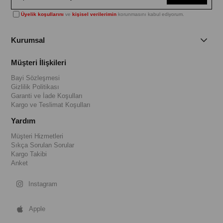
Üyelik koşullarını
ve
kişisel verilerimin
korunmasını kabul ediyorum.
Kurumsal
Müşteri İlişkileri
Bayi Sözleşmesi
Gizlilik Politikası
Garanti ve İade Koşulları
Kargo ve Teslimat Koşulları
Yardım
Müşteri Hizmetleri
Sıkça Sorulan Sorular
Kargo Takibi
Anket
Instagram
Apple