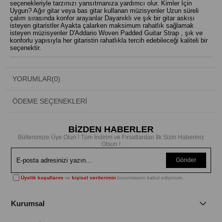
seçenekleriyle tarzınızı yansıtmanıza yardımcı olur. Kimler İçin
Uygun? Ağır gitar veya bas gitar kullanan müzisyenler Uzun süreli
çalım sırasında konfor arayanlar Dayanıklı ve şık bir gitar askısı
isteyen gitaristler Ayakta çalarken maksimum rahatlık sağlamak
isteyen müzisyenler D'Addario Woven Padded Guitar Strap , şık ve
konforlu yapısıyla her gitaristin rahatlıkla tercih edebileceği kaliteli bir
seçenektir.
YORUMLAR
(0)
ÖDEME SEÇENEKLERI
BİZDEN HABERLER
Bültenimize Üye Olun ! Tüm İndirim ve Fırsatlardan İlk Sizin Haberiniz
Olsun !
Gönder
Üyelik koşullarını
ve
kişisel verilerimin
korunmasını kabul ediyorum.
Kurumsal