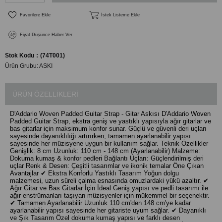
Favorilere Ekle
İstek Listeme Ekle
Fiyat Düşünce Haber Ver
Stok Kodu
(74T001)
Ürün Grubu:
ASKI
ÜRÜN ÖZELLIKLERI
D'Addario Woven Padded Guitar Strap - Gitar Askısı D'Addario Woven
Padded Guitar Strap, ekstra geniş ve yastıklı yapısıyla ağır gitarlar ve
bas gitarlar için maksimum konfor sunar. Güçlü ve güvenli deri uçları
sayesinde dayanıklılığı artırırken, tamamen ayarlanabilir yapısı
sayesinde her müzisyene uygun bir kullanım sağlar. Teknik Özellikler
Genişlik: 8 cm Uzunluk: 110 cm - 148 cm (Ayarlanabilir) Malzeme:
Dokuma kumaş & konfor pedleri Bağlantı Uçları: Güçlendirilmiş deri
uçlar Renk & Desen: Çeşitli tasarımlar ve ikonik temalar Öne Çıkan
Avantajlar ✔ Ekstra Konforlu Yastıklı Tasarım Yoğun dolgu
malzemesi, uzun süreli çalma esnasında omuzlardaki yükü azaltır. ✔
Ağır Gitar ve Bas Gitarlar İçin İdeal Geniş yapısı ve pedli tasarımı ile
ağır enstrümanları taşıyan müzisyenler için mükemmel bir seçenektir.
✔ Tamamen Ayarlanabilir Uzunluk 110 cm'den 148 cm'ye kadar
ayarlanabilir yapısı sayesinde her gitariste uyum sağlar. ✔ Dayanıklı
ve Şık Tasarım Özel dokuma kumaş yapısı ve farklı desen