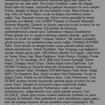
Geleneksel yelpaze destekleme sayesinde güçlü bas tepkisi ve
dengeli bir ses elde edilir. Öne Çıkan Özellikler: Ladin Üst Kapak:
Masif ladin üst kapak, yaşlandıkça gelişen rezonanslı bir tona sahiptir.
Parlak, dengeli ve detaylı bir ses karakteri sunar. Maun Gövde ve
Sap: Arka ve Yanlar: Maun, sıcak ve dolgun orta frekans tonları
sağlar. Sap: Dayanıklı maun sap, 52mm somun genişliği ile klasik
gitaristler için idealdir. Cort CE304T Preamp ve Seramik Manyetik:
Seramik Manyetik: Dinamik ve duyarlı yapısıyla sıcak ve temiz bir ton
üretir. Cort CE304T Preamp: EQ ayarları ile tonunuzu
şekillendirmenize olanak tanır. Geleneksel Yelpaze Destekleme:
Klasik gitarlar için en yaygın kullanılan yelpaze desteği , güçlü bas
tepkisi ve sıcak ton sağlar. Cutaway Tasarım: Tek kesitli (cutaway)
gövde tasarımı, üst perdelere kolay erişim sağlar. D'Addario EXP46N
Teller: Uzun ömürlü ve dengeli tonlar sunan yüksek kaliteli naylon
tellerle donatılmıştır. Teknik Özellikler: Yapı: Kırlangıç sap bağlantısı
Gövde: Klasik gövde şekli, 100-105mm derinlik Üst Kapak: Ladin Arka
ve Yanlar: Maun Sap: Maun Bağlama: Siyah Klavye: Gülağacı Perde
Sayısı: 19 Tel Uzunluğu: 25.6" (650 mm) Somun Genişliği: 52mm
Köprü: Gülağacı Akort Cihazı: Oluklu klasik krom Elektronik: Cort
CE304T Preamp ve Seramik Manyetik Destekleme: Geleneksel
yelpaze destek Teller: D'Addario EXP46N Naylon Teller Renk: Doğal
(NAT) Ton Karakteri: Bas: Güçlü ve derin Orta Frekanslar: Sıcak ve
dolgun Tizler: Parlak ve net Kullanım Alanı: Canlı Performans: Cort
CE304T preamp sistemi sayesinde sahnede güçlü ve temiz bir ses
sunar. Kayıt: Dengeli ve rezonanslı yapısı sayesinde stüdyo
kayıtlarında idealdir. Akustik Performans: Ladin ve maun
kombinasyonu, doğal akustik tınıyı güçlü şekilde yansıtır. Cort
AC120CE , klasik gitar tonunu modern elektronik özellikler ve çalım
kolaylığı ile birleştirir. Hem geleneksel çalım tekniklerine uygun yapısı
hem de cutaway tasarımı ile üst perdelere erişimi kolaylaştırır. Bu