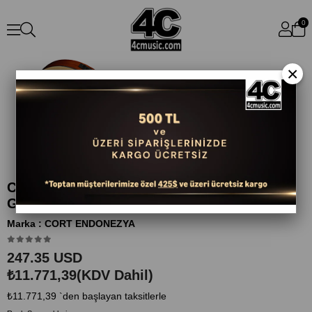
0
×
CORT AC120CEOP ELEKTRO KLASİK
GİTAR, OPEN PORE
Marka
:
CORT ENDONEZYA
247.35 USD
₺11.771,39
(KDV Dahil)
₺11.771,39
`den başlayan taksitlerle