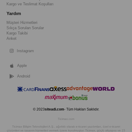
Kargo ve Teslimat Koşulları
Yardım
Müşteri Hizmetleri
Sıkça Sorulan Sorular
Kargo Takibi
Anket
Instagram
Apple
Android
© 2023
siteadi.com
- Tüm Hakları Saklıdır.
Ticimax.com
Ticimax Bilişim Teknolojileri A.Ş., ağırlıklı olarak e-ticaret yazılımları, özel e-ticaret
çözümleri ve tasarım hizmetleri vermek üzere kurulmuştur. Ticimax, güçlü altyapısı ve 15