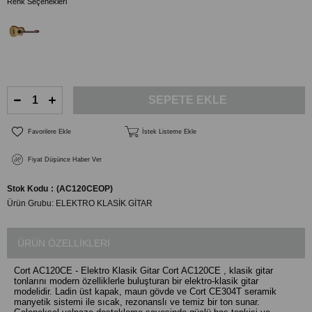
Renk Seçenekleri
Favorilere Ekle
İstek Listeme Ekle
Fiyat Düşünce Haber Ver
Stok Kodu
(AC120CEOP)
Ürün Grubu:
ELEKTRO KLASİK GİTAR
ÜRÜN ÖZELLIKLERI
Cort AC120CE - Elektro Klasik Gitar Cort AC120CE , klasik gitar
tonlarını modern özelliklerle buluşturan bir elektro-klasik gitar
modelidir. Ladin üst kapak, maun gövde ve Cort CE304T seramik
manyetik sistemi ile sıcak, rezonanslı ve temiz bir ton sunar.