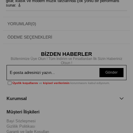
gitar, klasik ve modern müzik tarzlarında çok yönlü bir performans
sunar. 🎸
YORUMLAR
(0)
ÖDEME SEÇENEKLERI
BİZDEN HABERLER
Bültenimize Üye Olun ! Tüm İndirim ve Fırsatlardan İlk Sizin Haberiniz
Olsun !
Gönder
Üyelik koşullarını
ve
kişisel verilerimin
korunmasını kabul ediyorum.
Kurumsal
Müşteri İlişkileri
Bayi Sözleşmesi
Gizlilik Politikası
Garanti ve İade Koşulları