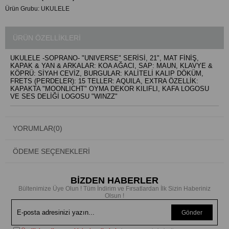
Ürün Grubu:
UKULELE
ÜRÜN ÖZELLIKLERI
UKULELE -SOPRANO- "UNIVERSE" SERİSİ, 21", MAT FİNİŞ,
KAPAK & YAN & ARKALAR: KOA AĞACI, SAP: MAUN, KLAVYE &
KÖPRÜ: SİYAH CEVİZ, BURGULAR: KALİTELİ KALIP DÖKÜM,
FRETS (PERDELER): 15 TELLER: AQUILA, EXTRA ÖZELLİK:
KAPAKTA "MOONLICHT" OYMA DEKOR KILIFLI, KAFA LOGOSU
VE SES DELİĞİ LOGOSU "WINZZ"
YORUMLAR
(0)
ÖDEME SEÇENEKLERI
BİZDEN HABERLER
Bültenimize Üye Olun ! Tüm İndirim ve Fırsatlardan İlk Sizin Haberiniz
Olsun !
Gönder