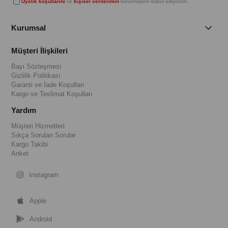
Üyelik koşullarını
ve
kişisel verilerimin
korunmasını kabul ediyorum.
Kurumsal
Müşteri İlişkileri
Bayi Sözleşmesi
Gizlilik Politikası
Garanti ve İade Koşulları
Kargo ve Teslimat Koşulları
Yardım
Müşteri Hizmetleri
Sıkça Sorulan Sorular
Kargo Takibi
Anket
Instagram
Apple
Android