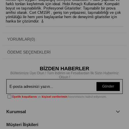
farklı tonları keşfetmek için ideal. Hobi Amaçlı Kullananlar: Kompakt
boyut ve taşınabilirlik. Profesyonel Gitaristler: Taşınabilir bir prova
amfisi olarak. Cort CM15R , geniş ton yelpazesi, taşınabilirliği ve çok
yönlülüğü ile hem yeni başlayanlar hem de deneyimli gitaristler için
harika bir çözümdür. 🎸
YORUMLAR
(0)
ÖDEME SEÇENEKLERI
BİZDEN HABERLER
Bültenimize Üye Olun ! Tüm İndirim ve Fırsatlardan İlk Sizin Haberiniz
Olsun !
Gönder
Üyelik koşullarını
ve
kişisel verilerimin
korunmasını kabul ediyorum.
Kurumsal
Müşteri İlişkileri