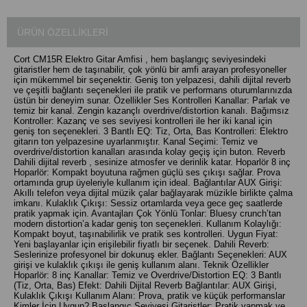
ÜRÜN ÖZELLIKLERI
Cort CM15R Elektro Gitar Amfisi , hem başlangıç seviyesindeki
gitaristler hem de taşınabilir, çok yönlü bir amfi arayan profesyoneller
için mükemmel bir seçenektir. Geniş ton yelpazesi, dahili dijital reverb
ve çeşitli bağlantı seçenekleri ile pratik ve performans oturumlarınızda
üstün bir deneyim sunar. Özellikler Ses Kontrolleri Kanallar: Parlak ve
temiz bir kanal. Zengin kazançlı overdrive/distortion kanalı. Bağımsız
Kontroller: Kazanç ve ses seviyesi kontrolleri ile her iki kanal için
geniş ton seçenekleri. 3 Bantlı EQ: Tiz, Orta, Bas Kontrolleri: Elektro
gitarın ton yelpazesine uyarlanmıştır. Kanal Seçimi: Temiz ve
overdrive/distortion kanalları arasında kolay geçiş için buton. Reverb
Dahili dijital reverb , sesinize atmosfer ve derinlik katar. Hoparlör 8 inç
Hoparlör: Kompakt boyutuna rağmen güçlü ses çıkışı sağlar. Prova
ortamında grup üyeleriyle kullanım için ideal. Bağlantılar AUX Girişi:
Akıllı telefon veya dijital müzik çalar bağlayarak müzikle birlikte çalma
imkanı. Kulaklık Çıkışı: Sessiz ortamlarda veya gece geç saatlerde
pratik yapmak için. Avantajları Çok Yönlü Tonlar: Bluesy crunch’tan
modern distortion’a kadar geniş ton seçenekleri. Kullanım Kolaylığı:
Kompakt boyut, taşınabilirlik ve pratik ses kontrolleri. Uygun Fiyat:
Yeni başlayanlar için erişilebilir fiyatlı bir seçenek. Dahili Reverb:
Seslerinize profesyonel bir dokunuş ekler. Bağlantı Seçenekleri: AUX
girişi ve kulaklık çıkışı ile geniş kullanım alanı. Teknik Özellikler
Hoparlör: 8 inç Kanallar: Temiz ve Overdrive/Distortion EQ: 3 Bantlı
(Tiz, Orta, Bas) Efekt: Dahili Dijital Reverb Bağlantılar: AUX Girişi,
Kulaklık Çıkışı Kullanım Alanı: Prova, pratik ve küçük performanslar
Kimler İçin Uygun? Başlangıç Seviyesi Gitaristler: Pratik yapmak ve