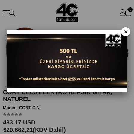
0
×
CORT CEC5 ELEKTRO KLASİK GİTAR,
NATUREL
Marka
:
CORT ÇİN
433.17 USD
₺20.662,21
(KDV Dahil)