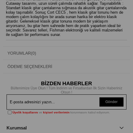
Cutaway tasarımı, uzun süreli çalımda rahatlık sağlar. Taşınabilirlik :
Standart klasik gitar çantalarına sığmasa da akustik gitar çantalarında
kolay taşınabilir. Sonuç Cort CEC5 , hem klasik gitar tonunu hem de
modern çalım kolaylığını bir arada sunan harika bir elektro klasik
gitardır. Geleneksel klasik gitar tonuna modern bir yaklaşım
arıyorsanız, bu gitar hem sahnede hem de pratik yaparken ideal bir
seçimdir. Savarez telleri, Fishman elektroniği ve kaliteli malzemeleri
ile sağlam bir performans sunar.
YORUMLAR
(0)
ÖDEME SEÇENEKLERI
BİZDEN HABERLER
Bültenimize Üye Olun ! Tüm İndirim ve Fırsatlardan İlk Sizin Haberiniz
Olsun !
Gönder
Üyelik koşullarını
ve
kişisel verilerimin
korunmasını kabul ediyorum.
Kurumsal