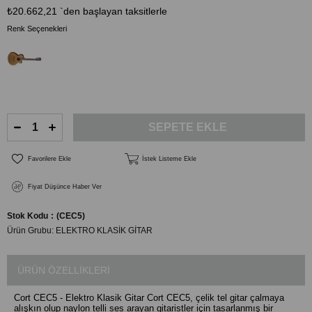
₺20.662,21
`den başlayan taksitlerle
Renk Seçenekleri
Favorilere Ekle
İstek Listeme Ekle
Fiyat Düşünce Haber Ver
Stok Kodu
(CEC5)
Ürün Grubu:
ELEKTRO KLASİK GİTAR
ÜRÜN ÖZELLIKLERI
Cort CEC5 - Elektro Klasik Gitar Cort CEC5, çelik tel gitar çalmaya
alışkın olup naylon telli ses arayan gitaristler için tasarlanmış bir