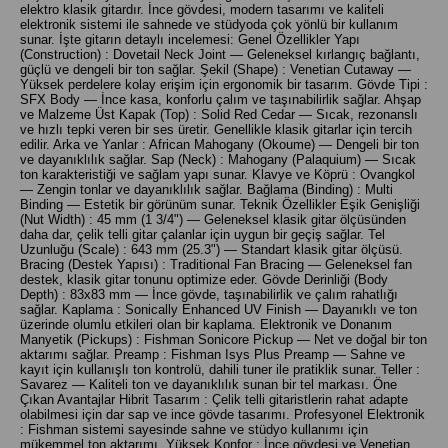
elektro klasik gitardır. İnce gövdesi, modern tasarımı ve kaliteli
elektronik sistemi ile sahnede ve stüdyoda çok yönlü bir kullanım
sunar. İşte gitarın detaylı incelemesi: Genel Özellikler Yapı
(Construction) : Dovetail Neck Joint — Geleneksel kırlangıç bağlantı,
güçlü ve dengeli bir ton sağlar. Şekil (Shape) : Venetian Cutaway —
Yüksek perdelere kolay erişim için ergonomik bir tasarım. Gövde Tipi :
SFX Body — İnce kasa, konforlu çalım ve taşınabilirlik sağlar. Ahşap
ve Malzeme Üst Kapak (Top) : Solid Red Cedar — Sıcak, rezonanslı
ve hızlı tepki veren bir ses üretir. Genellikle klasik gitarlar için tercih
edilir. Arka ve Yanlar : African Mahogany (Okoume) — Dengeli bir ton
ve dayanıklılık sağlar. Sap (Neck) : Mahogany (Palaquium) — Sıcak
ton karakteristiği ve sağlam yapı sunar. Klavye ve Köprü : Ovangkol
— Zengin tonlar ve dayanıklılık sağlar. Bağlama (Binding) : Multi
Binding — Estetik bir görünüm sunar. Teknik Özellikler Eşik Genişliği
(Nut Width) : 45 mm (1 3/4") — Geleneksel klasik gitar ölçüsünden
daha dar, çelik telli gitar çalanlar için uygun bir geçiş sağlar. Tel
Uzunluğu (Scale) : 643 mm (25.3") — Standart klasik gitar ölçüsü.
Bracing (Destek Yapısı) : Traditional Fan Bracing — Geleneksel fan
destek, klasik gitar tonunu optimize eder. Gövde Derinliği (Body
Depth) : 83x83 mm — İnce gövde, taşınabilirlik ve çalım rahatlığı
sağlar. Kaplama : Sonically Enhanced UV Finish — Dayanıklı ve ton
üzerinde olumlu etkileri olan bir kaplama. Elektronik ve Donanım
Manyetik (Pickups) : Fishman Sonicore Pickup — Net ve doğal bir ton
aktarımı sağlar. Preamp : Fishman Isys Plus Preamp — Sahne ve
kayıt için kullanışlı ton kontrolü, dahili tuner ile pratiklik sunar. Teller :
Savarez — Kaliteli ton ve dayanıklılık sunan bir tel markası. Öne
Çıkan Avantajlar Hibrit Tasarım : Çelik telli gitaristlerin rahat adapte
olabilmesi için dar sap ve ince gövde tasarımı. Profesyonel Elektronik
: Fishman sistemi sayesinde sahne ve stüdyo kullanımı için
mükemmel ton aktarımı. Yüksek Konfor : İnce gövdesi ve Venetian