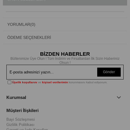
YORUMLAR
(0)
ÖDEME SEÇENEKLERI
BİZDEN HABERLER
Bültenimize Üye Olun ! Tüm İndirim ve Fırsatlardan İlk Sizin Haberiniz
Olsun !
Gönder
Üyelik koşullarını
ve
kişisel verilerimin
korunmasını kabul ediyorum.
Kurumsal
Müşteri İlişkileri
Bayi Sözleşmesi
Gizlilik Politikası
Garanti ve İade Koşulları