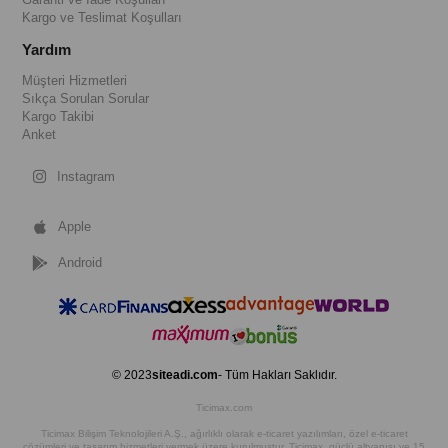
Kargo ve Teslimat Koşulları
Yardım
Müşteri Hizmetleri
Sıkça Sorulan Sorular
Kargo Takibi
Anket
Instagram
Apple
Android
© 2023
siteadi.com
- Tüm Hakları Saklıdır.
Ticimax.com
Ticimax Bilişim Teknolojileri A.Ş., ağırlıklı olarak e-ticaret yazılımları, özel e-ticaret
çözümleri ve tasarım hizmetleri vermek üzere kurulmuştur. Ticimax, güçlü altyapısı ve 15