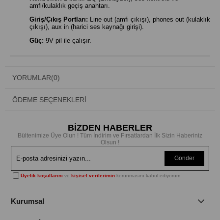
amfi/kulaklık geçiş anahtarı.
Giriş/Çıkış Portları:
Line out (amfi çıkışı), phones out (kulaklık
çıkışı), aux in (harici ses kaynağı girişi).
Güç:
9V pil ile çalışır.
YORUMLAR
(0)
ÖDEME SEÇENEKLERI
BİZDEN HABERLER
Bültenimize Üye Olun ! Tüm İndirim ve Fırsatlardan İlk Sizin Haberiniz
Olsun !
Gönder
Üyelik koşullarını
ve
kişisel verilerimin
korunmasını kabul ediyorum.
Kurumsal