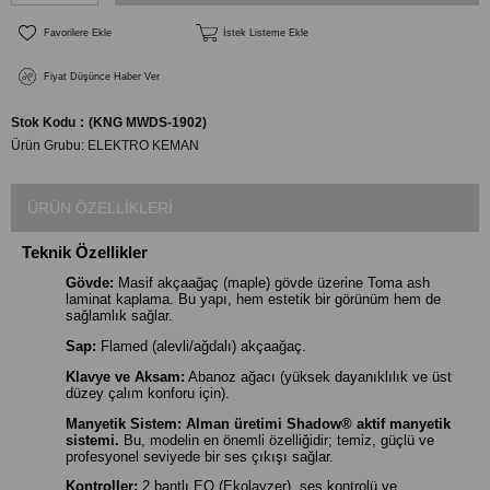
Favorilere Ekle
İstek Listeme Ekle
Fiyat Düşünce Haber Ver
Stok Kodu
(KNG MWDS-1902)
Ürün Grubu:
ELEKTRO KEMAN
ÜRÜN ÖZELLIKLERI
Teknik Özellikler
Gövde:
Masif akçaağaç (maple) gövde üzerine Toma ash
laminat kaplama. Bu yapı, hem estetik bir görünüm hem de
sağlamlık sağlar.
Sap:
Flamed (alevli/ağdalı) akçaağaç.
Klavye ve Aksam:
Abanoz ağacı (yüksek dayanıklılık ve üst
düzey çalım konforu için).
Manyetik Sistem:
Alman üretimi Shadow® aktif manyetik
sistemi.
Bu, modelin en önemli özelliğidir; temiz, güçlü ve
profesyonel seviyede bir ses çıkışı sağlar.
Kontroller:
2 bantlı EQ (Ekolayzer), ses kontrolü ve