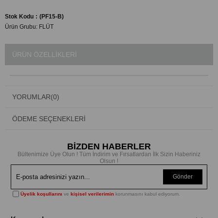
Stok Kodu
(PF15-B)
Ürün Grubu:
FLÜT
ÜRÜN ÖZELLIKLERI
YORUMLAR
(0)
ÖDEME SEÇENEKLERI
BİZDEN HABERLER
Bültenimize Üye Olun ! Tüm İndirim ve Fırsatlardan İlk Sizin Haberiniz
Olsun !
Gönder
Üyelik koşullarını
ve
kişisel verilerimin
korunmasını kabul ediyorum.