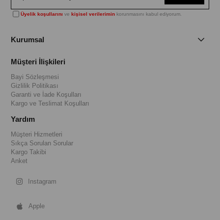
Üyelik koşullarını
ve
kişisel verilerimin
korunmasını kabul ediyorum.
Kurumsal
Müşteri İlişkileri
Bayi Sözleşmesi
Gizlilik Politikası
Garanti ve İade Koşulları
Kargo ve Teslimat Koşulları
Yardım
Müşteri Hizmetleri
Sıkça Sorulan Sorular
Kargo Takibi
Anket
Instagram
Apple