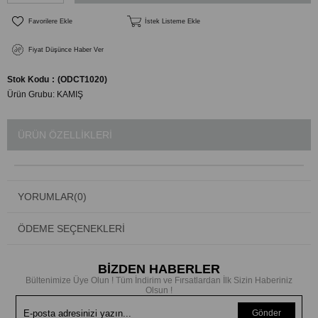
Favorilere Ekle
İstek Listeme Ekle
Fiyat Düşünce Haber Ver
Stok Kodu
(ODCT1020)
Ürün Grubu:
KAMIŞ
ÜRÜN ÖZELLIKLERI
YORUMLAR
(0)
ÖDEME SEÇENEKLERI
BİZDEN HABERLER
Bültenimize Üye Olun ! Tüm İndirim ve Fırsatlardan İlk Sizin Haberiniz
Olsun !
Gönder