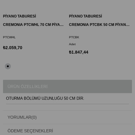
PİYANO TABURESİ
PİYANO TABURESİ
CREMONIA PTCWHL 70 CM PİYANO TABURESİ, BEYAZ, SANDIKLI
CREMONIA PTCBK 50 CM PİYANO TABURESİ, SİYAH, SANDIKLI
PTCWHL
PTCBK
Adet
₺2.059,70
₺1.847,44
ÜRÜN ÖZELLIKLERI
OTURMA BÖLÜMÜ UZUNLUĞU 50 CM DİR.
YORUMLAR
(0)
ÖDEME SEÇENEKLERI