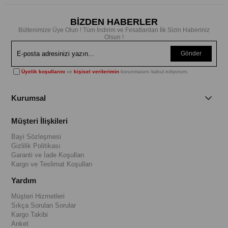
BİZDEN HABERLER
Bültenimize Üye Olun ! Tüm İndirim ve Fırsatlardan İlk Sizin Haberiniz
Olsun !
Gönder
Üyelik koşullarını
ve
kişisel verilerimin
korunmasını kabul ediyorum.
Kurumsal
Müşteri İlişkileri
Bayi Sözleşmesi
Gizlilik Politikası
Garanti ve İade Koşulları
Kargo ve Teslimat Koşulları
Yardım
Müşteri Hizmetleri
Sıkça Sorulan Sorular
Kargo Takibi
Anket