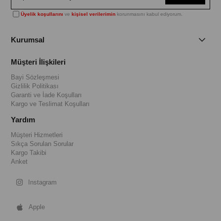
Üyelik koşullarını
ve
kişisel verilerimin
korunmasını kabul ediyorum.
Kurumsal
Müşteri İlişkileri
Bayi Sözleşmesi
Gizlilik Politikası
Garanti ve İade Koşulları
Kargo ve Teslimat Koşulları
Yardım
Müşteri Hizmetleri
Sıkça Sorulan Sorular
Kargo Takibi
Anket
Instagram
Apple