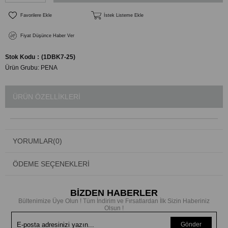
Favorilere Ekle
İstek Listeme Ekle
Fiyat Düşünce Haber Ver
Stok Kodu
(1DBK7-25)
Ürün Grubu:
PENA
ÜRÜN ÖZELLIKLERI
YORUMLAR
(0)
ÖDEME SEÇENEKLERI
BİZDEN HABERLER
Bültenimize Üye Olun ! Tüm İndirim ve Fırsatlardan İlk Sizin Haberiniz
Olsun !
Gönder