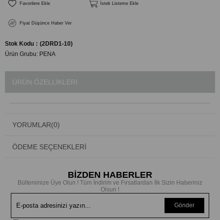
Favorilere Ekle
İstek Listeme Ekle
Fiyat Düşünce Haber Ver
Stok Kodu
(2DRD1-10)
Ürün Grubu:
PENA
ÜRÜN ÖZELLIKLERI
YORUMLAR
(0)
ÖDEME SEÇENEKLERI
BİZDEN HABERLER
Bültenimize Üye Olun ! Tüm İndirim ve Fırsatlardan İlk Sizin Haberiniz
Olsun !
Gönder