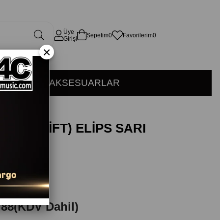
Üye
Sepetim
0
Favorilerim
0
Girişi
×
KÜSYON
AKSESUARLAR
 PİMİ (ÇİFT) ELİPS SARI
PLANETWAVES
4 USD
,88
(KDV Dahil)