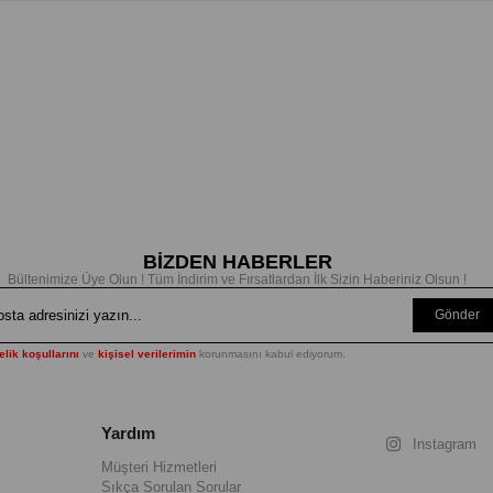
BİZDEN HABERLER
Bültenimize Üye Olun ! Tüm İndirim ve Fırsatlardan İlk Sizin Haberiniz Olsun !
Gönder
lik koşullarını
ve
kişisel verilerimin
korunmasını kabul ediyorum.
Yardım
Instagram
Müşteri Hizmetleri
Sıkça Sorulan Sorular