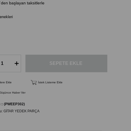
`den başlayan taksitlerle
nekleri
lere Ekle
İstek Listeme Ekle
 Düşünce Haber Ver
u
(PWEEP302)
u:
GİTAR YEDEK PARÇA