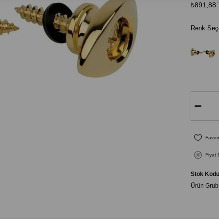
₺891,88
Renk Seçe
Favori
Fiyat
Stok Kod
Ürün Grub