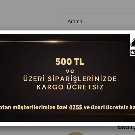
TUŞLULAR
NEFESLİLER
DAVUL VE PER
ASKI
Marka
:
18.7
₺891