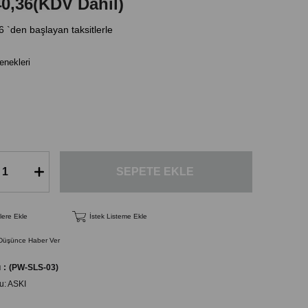
40,36
(KDV Dahil)
6
`den başlayan taksitlerle
nekleri
lere Ekle
İstek Listeme Ekle
 Düşünce Haber Ver
u
(PW-SLS-03)
u:
ASKI