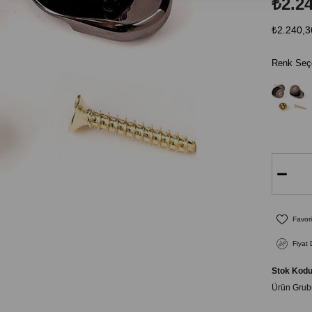
₺2.2
₺2.240,3
Renk Seçe
Favori
Fiyat
Stok Kod
Ürün Grub