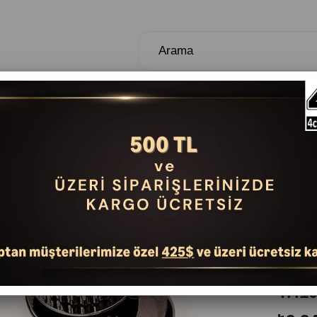
TUŞLULAR
NEFESLİLER
DAVUL VE PER
PLA
GİTA
Marka
:
47.1