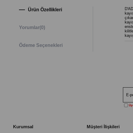
D'AD
Ürün Özellikleri
kayış
çıka
kayış
enst
Yorumlar
(0)
kili
kayı
Ödeme Seçenekleri
Üye
Kurumsal
Müşteri İlişkileri