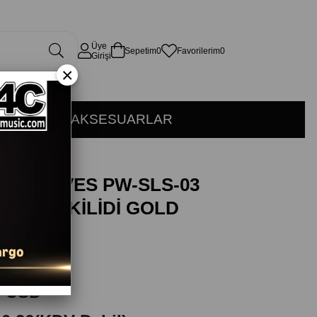
Üye
Sepetim
0
Favorilerim
0
Girişi
×
KÜSYON
AKSESUARLAR
NETWAVES PW-SLS-03
R ASKI KİLİDİ GOLD
PLANETWAVES
0 USD