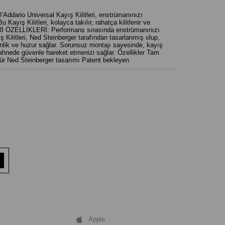
ario Universal Kayış Kilitleri, enstrümanınızı
ayış Kilitleri, kolayca takılır, rahatça kilitlenir ve
İ ÖZELLİKLERİ: Performans sırasında enstrümanınızı
ş Kilitleri, Ned Steinberger tarafından tasarlanmış olup,
sinlik ve huzur sağlar. Sorunsuz montajı sayesinde, kayış
 sahnede güvenle hareket etmenizi sağlar. Özellikler Tam
ür Ned Steinberger tasarımı Patent bekleyen
Apple