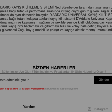
DARIO KAYIŞ KİLİTLEME SİSTEMİ Ned Steinberger tarafından tasarlanan D’Add
ınıza bağlı tutar ve performans sırasında ihtiyaç duyduğunuz güveni sağlar. Bu K
rılması da aynı derecede kolaydır. D’ADDARIO UNIVERSAL KAYIŞ KİLİTLER
ınıza bağlı tutan, kolayca takılan kayış kilit sistemi D’Addario Universal Kayı
rümanınızın ve kayışınızın sağlam bir şekilde yerinde kilitli olduğuna dair ke
tlerimiz kayışınızı bağlamayı ve çıkarmayı hızlı ve kolay hale getirir, böylece
ş güvencesi Çoğu kayış modeli ile çalışır ve kayışa aletsiz montajı mümkünd
BİZDEN HABERLER
Bültenimize Üye Olun ! Tüm İndirim ve Fırsatlardan İlk Sizin Haberiniz Olsun !
Gönder
lik koşullarını
ve
kişisel verilerimin
korunmasını kabul ediyorum.
Yardım
Instagram