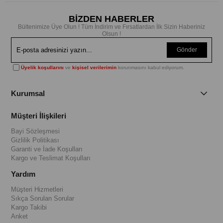
BİZDEN HABERLER
Bültenimize Üye Olun ! Tüm İndirim ve Fırsatlardan İlk Sizin Haberiniz
Olsun !
Gönder
Üyelik koşullarını
ve
kişisel verilerimin
korunmasını kabul ediyorum.
Kurumsal
Müşteri İlişkileri
Bayi Sözleşmesi
Gizlilik Politikası
Garanti ve İade Koşulları
Kargo ve Teslimat Koşulları
Yardım
Müşteri Hizmetleri
Sıkça Sorulan Sorular
Kargo Takibi
Anket