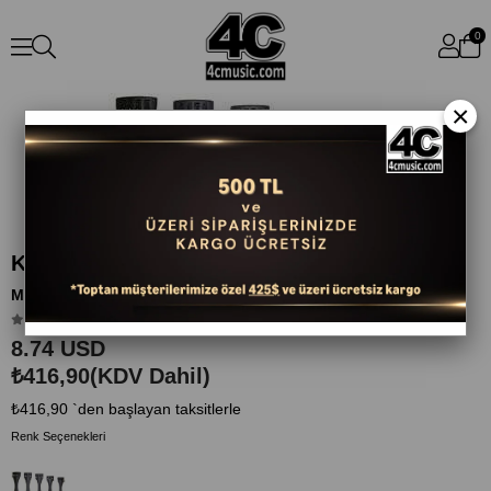
0
×
KEMAN KUYRUĞU, SCALE (4/4)
Marka
:
VALENCIA
8.74 USD
₺416,90
(KDV Dahil)
₺416,90
`den başlayan taksitlerle
Renk Seçenekleri