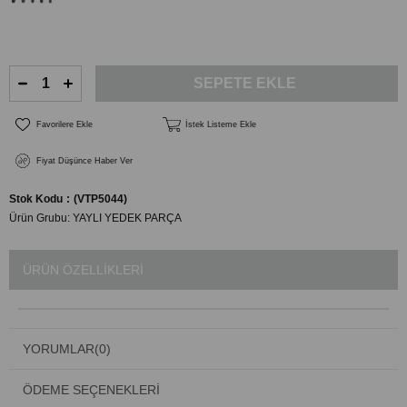
Favorilere Ekle
İstek Listeme Ekle
Fiyat Düşünce Haber Ver
Stok Kodu
(VTP5044)
Ürün Grubu:
YAYLI YEDEK PARÇA
ÜRÜN ÖZELLIKLERI
YORUMLAR
(0)
ÖDEME SEÇENEKLERI