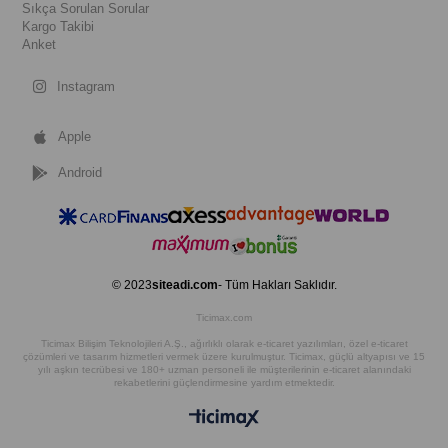
Sıkça Sorulan Sorular
Kargo Takibi
Anket
Instagram
Apple
Android
© 2023
siteadi.com
- Tüm Hakları Saklıdır.
Ticimax.com
Ticimax Bilişim Teknolojileri A.Ş., ağırlıklı olarak e-ticaret yazılımları, özel e-ticaret
çözümleri ve tasarım hizmetleri vermek üzere kurulmuştur. Ticimax, güçlü altyapısı ve 15
yılı aşkın tecrübesi ve 180+ uzman personeli ile müşterilerinin e-ticaret alanındaki
rekabetlerini güçlendirmesine yardım etmektedir.