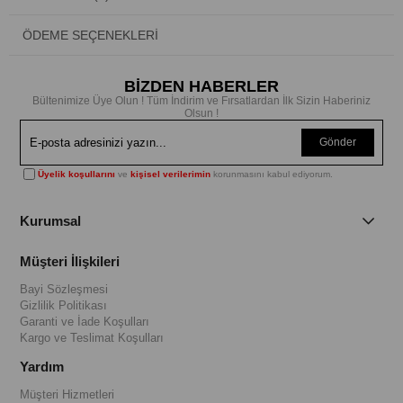
ÖDEME SEÇENEKLERI
BİZDEN HABERLER
Bültenimize Üye Olun ! Tüm İndirim ve Fırsatlardan İlk Sizin Haberiniz
Olsun !
Gönder
Üyelik koşullarını
ve
kişisel verilerimin
korunmasını kabul ediyorum.
Kurumsal
Müşteri İlişkileri
Bayi Sözleşmesi
Gizlilik Politikası
Garanti ve İade Koşulları
Kargo ve Teslimat Koşulları
Yardım
Müşteri Hizmetleri