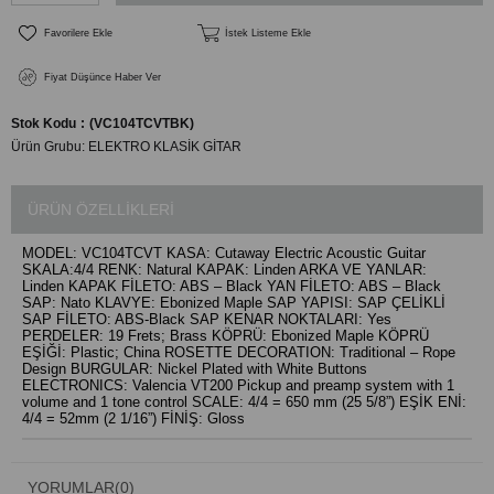
Favorilere Ekle
İstek Listeme Ekle
Fiyat Düşünce Haber Ver
Stok Kodu
(VC104TCVTBK)
Ürün Grubu:
ELEKTRO KLASİK GİTAR
ÜRÜN ÖZELLIKLERI
MODEL: VC104TCVT KASA: Cutaway Electric Acoustic Guitar
SKALA:4/4 RENK: Natural KAPAK: Linden ARKA VE YANLAR:
Linden KAPAK FİLETO: ABS – Black YAN FİLETO: ABS – Black
SAP: Nato KLAVYE: Ebonized Maple SAP YAPISI: SAP ÇELİKLİ
SAP FİLETO: ABS-Black SAP KENAR NOKTALARI: Yes
PERDELER: 19 Frets; Brass KÖPRÜ: Ebonized Maple KÖPRÜ
EŞİĞİ: Plastic; China ROSETTE DECORATION: Traditional – Rope
Design BURGULAR: Nickel Plated with White Buttons
ELECTRONICS: Valencia VT200 Pickup and preamp system with 1
volume and 1 tone control SCALE: 4/4 = 650 mm (25 5/8”) EŞİK ENİ:
4/4 = 52mm (2 1/16”) FİNİŞ: Gloss
YORUMLAR
(0)