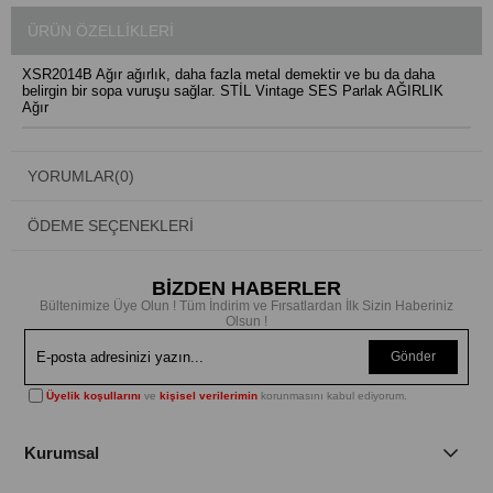
ÜRÜN ÖZELLIKLERI
XSR2014B Ağır ağırlık, daha fazla metal demektir ve bu da daha
belirgin bir sopa vuruşu sağlar. STİL Vintage SES Parlak AĞIRLIK
Ağır
YORUMLAR
(0)
ÖDEME SEÇENEKLERI
BİZDEN HABERLER
Bültenimize Üye Olun ! Tüm İndirim ve Fırsatlardan İlk Sizin Haberiniz
Olsun !
Gönder
Üyelik koşullarını
ve
kişisel verilerimin
korunmasını kabul ediyorum.
Kurumsal