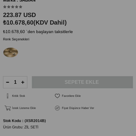
Marka
:
SABIAN
223.87 USD
₺10.678,60
(KDV Dahil)
₺10.678,60
`den başlayan taksitlerle
Renk Seçenekleri
Kritik Stok
Favorilere Ekle
İstek Listeme Ekle
Fiyat Düşünce Haber Ver
Stok Kodu
(XSR2014B)
Ürün Grubu:
ZİL SETİ