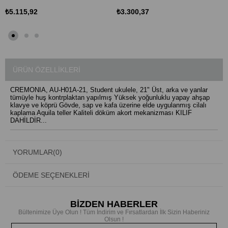
₺5.115,92
₺3.300,37
ÜRÜN ÖZELLIKLERI
CREMONIA, AU-H01A-21, Student ukulele, 21" Üst, arka ve yanlar
tümüyle huş kontrplaktan yapılmış Yüksek yoğunluklu yapay ahşap
klavye ve köprü Gövde, sap ve kafa üzerine elde uygulanmış cilalı
kaplama Aquila teller Kaliteli döküm akort mekanizması KILIF
DAHİLDİR...
YORUMLAR
(0)
ÖDEME SEÇENEKLERI
BİZDEN HABERLER
Bültenimize Üye Olun ! Tüm İndirim ve Fırsatlardan İlk Sizin Haberiniz
Olsun !