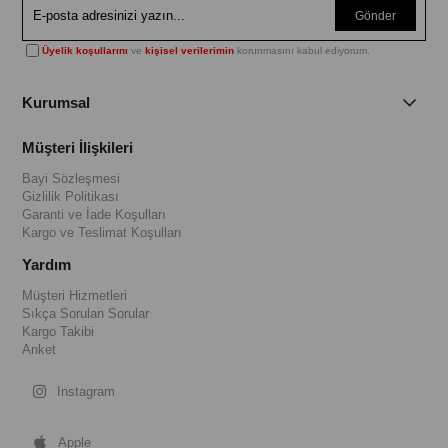
Gönder
Üyelik koşullarını
ve
kişisel verilerimin
korunmasını kabul ediyorum.
Kurumsal
Müşteri İlişkileri
Bayi Sözleşmesi
Gizlilik Politikası
Garanti ve İade Koşulları
Kargo ve Teslimat Koşulları
Yardım
Müşteri Hizmetleri
Sıkça Sorulan Sorular
Kargo Takibi
Anket
Instagram
Apple